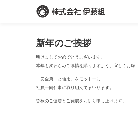
コ
ン
テ
ン
ツ
へ
新年のご挨拶
ス
キ
明けましておめでとうございます。
ッ
本年も変わらぬご厚情を賜りますよう、宜しくお願
プ
「安全第一と信用」をモットーに
社員一同仕事に取り組んでまいります。
皆様のご健勝とご発展をお祈り申し上げます。